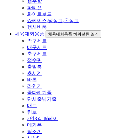
행운함
파티션
화이트보드
쇼케이스,냉장고,온장고
행사비품
체육대회용품
체육대회용품 하위분류 열기
족구세트
배구세트
축구세트
점수판
출발총
초시계
바톤
라인기
줄다리기줄
단체줄넘기줄
매트
림보
2인3각 릴레이
메가폰
팀조끼
시상대