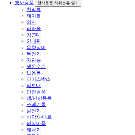
행사용품
행사용품 하위분류 열기
천막류
테이블
의자
파라솔
강연대
안내판
음향장비
무전기
차단봉
냉온수기
보온통
아이스박스
악보대
안전용품
냉/난방용품
쓰레기통
발전기
바닥재/매트
의상비품
태극기